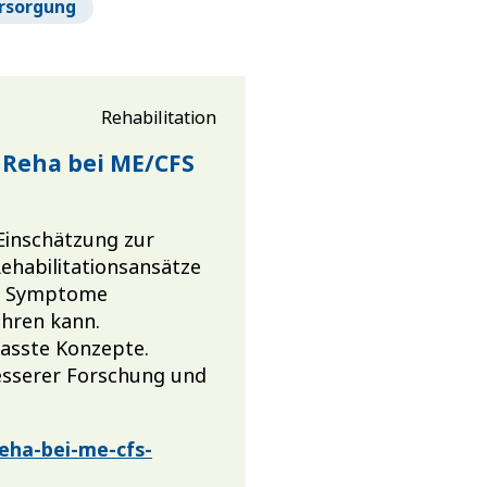
rsorgung
Rehabilitation
 Reha bei ME/CFS
Einschätzung zur
Rehabilitationsansätze
en Symptome
ühren kann.
passte Konzepte.
besserer Forschung und
reha-bei-me-cfs-