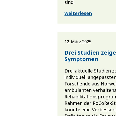
sind.
weiterlesen
12. März 2025
Drei Studien zeig
Symptomen
Drei aktuelle Studien z
individuell angepasste
Forschende aus Norweg
ambulanten verhalten
Rehabilitationsprogra
Rahmen der PoCoRe-Stud
konnte eine Verbesser
Defiziten sowie Fatigu