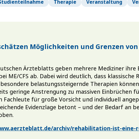
Studienteilnahme
Therapie
Veranstaltung
Ve
schätzen Möglichkeiten und Grenzen von
eutschen Ärzteblatts geben mehrere Mediziner ihre 
ei ME/CFS ab. Dabei wird deutlich, dass klassische 
nsbesondere belastungssteigernde Therapien könn
eits geringe Anstrengung zu massiven Einbrüchen f
 Fachleute für große Vorsicht und individuell ange
reichende Evidenzlage betont – und der Bedarf an 
oben.
ww.aerzteblatt.de/archiv/rehabilitation-ist-eine-