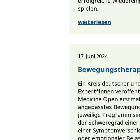
erfolgreiche Wiederein
spielen.
weiterlesen
17. Juni 2024
Bewegungstherapi
Ein Kreis deutscher un
Expert*innen veröffentl
Medicine Open erstmali
angepasstes Bewegungs
jeweilige Programm si
der Schweregrad einer 
einer Symptomverschlec
oder emotionaler Bela