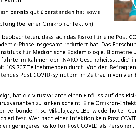
ion bereits gut überstanden hat sowie
pfung (bei einer Omikron-Infektion)
 beobachteten, dass sich das Risiko für eine Post 
demie-Phase insgesamt reduziert hat. Das Forschu
Instituts für Medizinische Epidemiologie, Biometrie
e, führte im Rahmen der „NAKO-Gesundheitsstudie“ i
t 109.707 Teilnehmenden durch. Von den Befragten
ltendes Post COVID-Symptom im Zeitraum von vier 
gt, hat die Virusvariante einen Einfluss auf das Ris
irusvarianten zu sinken scheint. Eine Omikron-Infekt
 verbunden“, so Mikolajczyk. „Bei wiederholten Cor
schied fest. Wer nach einer Infektion kein Post COVI
ein geringeres Risiko für Post COVID als Personen, 