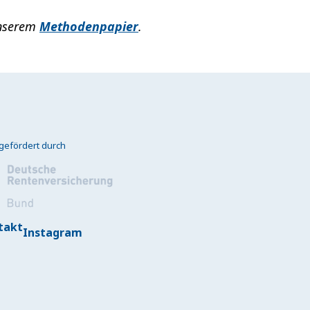
 unserem
Methodenpapier
.
gefördert durch
takt
Instagram