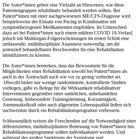
Die Autor*innen geben eine Vielzahl an Hinweisen, wie diese
Patientengruppen rehabilitativ behandelt werden sollten. Bei
Patient*innen mit einer nachgewiesenen ME/CFS-Diagnose wird
beispielsweise der Einsatz von Pacing in Kombination mit
symptombezogenen Medikamenten empfohlen. Im Unterschied
dazu sei bei Patient*innen nach einem mildem COVID 19-Verlauf,
jedoch mit Multiorgan-Folgeerscheinungen im ersten Schritt eine
umfassende, multidisziplinäre Anamnese notwendig, um die
potenziell behandelbaren Beschwerden für eine Rehabilitation
identifizieren zu können.
Die Autor*innen bemerken, dass das Bewusstsein für die
Möglichkeiten einer Rehabilitation sowohl bei Patient*innen als
auch in der Ärzteschaft nach wie vor zu gering verbreitet sei.
Obwohl bisher nur wenige randomisierte, kontrollierte Studien
vorliegen, gäbe es Belege für die Wirksamkeit rehabilitativer
Interventionen gegenüber einer natürlichen, unbehandelten
Genesung. Insbesondere Trainingsleistung, Kurzatmigkeit,
Atemmuskelkraft oder auch allgemeine Lebensqualität ließen sich
nachweisbar durch ein Rehabilitationsprogramm verbessern.
Schlussendlich weisen die Forschenden auf die Notwendigkeit einer
differenzierten, multidisziplinären Betreuung von Patient*innen hin.
Rehabilitationsprogramme sollten individualisiert werden. Und
aufgrund des großen Spektrums der Symptome und