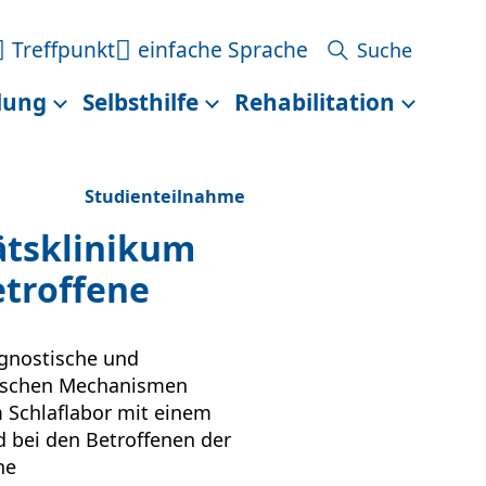
Treffpunkt
einfache Sprache
lung
Selbsthilfe
Rehabilitation
Studienteilnahme
ätsklinikum
etroffene
agnostische und
gischen Mechanismen
 Schlaflabor mit einem
d bei den Betroffenen der
ne