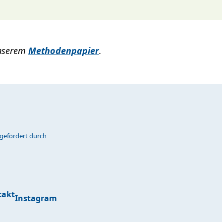
 unserem
Methodenpapier
.
gefördert durch
takt
Instagram