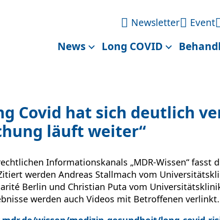
Newsletter
Event
News
Long COVID
Behand
ng Covid hat sich deutlich ve
hung läuft weiter“
-rechtlichen Informationskanals „MDR-Wissen“ fasst 
itiert werden Andreas Stallmach vom Universitätskl
rité Berlin und Christian Puta vom Universitätsklin
bnisse werden auch Videos mit Betroffenen verlinkt.
.mdr.de/wissen/medizin-gesundheit/long-covid-ris