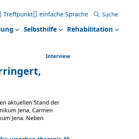
Treffpunkt
einfache Sprache
lung
Selbsthilfe
Rehabilitation
Interview
rringert,
den aktuellen Stand der
inikum Jena, Carmen
ikum Jena. Neben
iko-ursachen-therapie-10