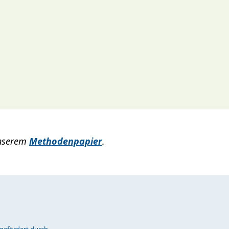
 unserem
Methodenpapier
.