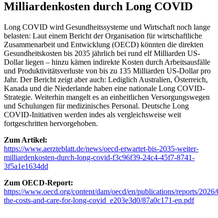
Milliardenkosten durch Long COVID
Long COVID wird Gesundheitssysteme und Wirtschaft noch lange
belasten: Laut einem Bericht der Organisation für wirtschaftliche
Zusammenarbeit und Entwicklung (OECD) könnten die direkten
Gesundheitskosten bis 2035 jährlich bei rund elf Milliarden US-
Dollar liegen – hinzu kämen indirekte Kosten durch Arbeitsausfälle
und Produktivitätsverluste von bis zu 135 Milliarden US-Dollar pro
Jahr. Der Bericht zeigt aber auch: Lediglich Australien, Österreich,
Kanada und die Niederlande haben eine nationale Long COVID-
Strategie. Weiterhin mangelt es an einheitlichen Versorgungswegen
und Schulungen für medizinisches Personal. Deutsche Long
COVID-Initiativen werden indes als vergleichsweise weit
fortgeschritten hervorgehoben.
Zum Artikel:
https://www.aerzteblatt.de/news/oecd-erwartet-bis-2035-weiter-
milliardenkosten-durch-long-covid-f3c96f39-24c4-45f7-8741-
3f5a1e1634dd
Zum OECD-Report:
https://www.oecd.org/content/dam/oecd/en/publications/reports/2026/
the-costs-and-care-for-long-covid_e203e3d0/87a0c171-en.pdf