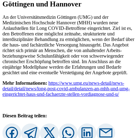
Göttingen und Hannover
An der Universitätsmedizin Göttingen (UMG) und der
Medizinischen Hochschule Hannover (MHH) wurden neue
Anlaufstellen für Long COVID-Betroffene eingerichtet. Ziel ist es,
den Betroffenen eine möglichst zeitnahe, strukturierte und
interdisziplinäre Behandlung zu ermöglichen, wenn der Bedarf über
die haus- und fachärztliche Versorgung hinausgeht. Das Angebot
richtet sich primär an Menschen, die von anhaltender Arbeits-
beziehungsweise Schulunfähigkeit oder von schwerwiegender
chronischer Erschöpfung betroffen sind. Im Anschluss an die
einjährige Modellphase werden die Erfahrungen und Bedarfe
gesichtet und eine eventuelle Verstetigung der Angebote geprüft.
Mehr Informationen:
https://www.umg.eu/news-detail/news-
detail/detail/news/long-post-covid-ambulanzen-an-mhh-und-umg-
eingerichtet-haus-und-fachaerzte-stellen-vordiagnose-und-u/
Diesen Beitrag teilen: