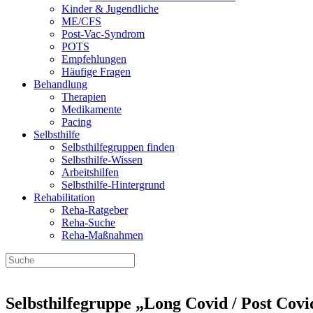
Kinder & Jugendliche
ME/CFS
Post-Vac-Syndrom
POTS
Empfehlungen
Häufige Fragen
Behandlung
Therapien
Medikamente
Pacing
Selbsthilfe
Selbsthilfegruppen finden
Selbsthilfe-Wissen
Arbeitshilfen
Selbsthilfe-Hintergrund
Rehabilitation
Reha-Ratgeber
Reha-Suche
Reha-Maßnahmen
Selbsthilfegruppe „Long Covid / Post Cov