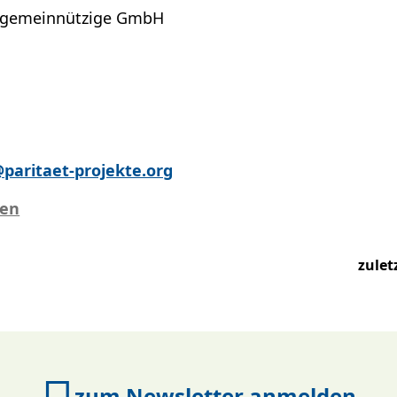
e gemeinnützige GmbH
@paritaet-projekte.org
zen
zulet
zum Newsletter anmelden