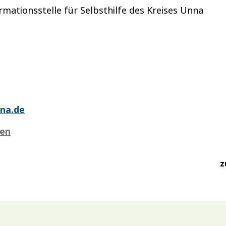
rmationsstelle für Selbsthilfe des Kreises Unna
nna.de
zen
z