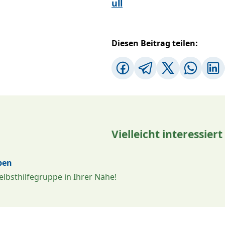
ull
Diesen Beitrag teilen:
Vielleicht interessiert
pen
elbsthilfegruppe in Ihrer Nähe!