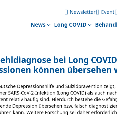
Newsletter
Event
News
Long COVID
Behand
Fehldiagnose bei Long COVID
essionen können übersehen
eutsche Depressionshilfe und Suizidprävention zeigt,
er SARS-CoV-2-Infektion (Long COVID) als auch nac
zent relativ häufig sind. Hierdurch bestehe die Gefahr
ende Depression übersehen bzw. falsch diagnostizier
hren kann. Weitere Forschung sei daher erforderlic