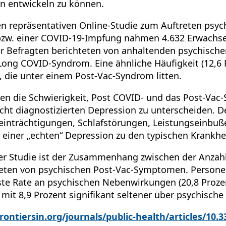
n entwickeln zu können.
en repräsentativen Online-Studie zum Auftreten psy
bzw. einer COVID-19-Impfung nahmen 4.632 Erwachse
 der Befragten berichteten von anhaltenden psychis
g COVID-Syndrom. Eine ähnliche Häufigkeit (12,6 
, die unter einem Post-Vac-Syndrom litten.
hen die Schwierigkeit, Post COVID- und das Post-Vac
icht diagnostizierten Depression zu unterscheiden.
einträchtigungen, Schlafstörungen, Leistungseinbuß
einer „echten“ Depression zu den typischen Krankhe
ser Studie ist der Zusammenhang zwischen der Anzah
ten von psychischen Post-Vac-Symptomen. Personen
ste Rate an psychischen Nebenwirkungen (20,8 Proze
mit 8,9 Prozent signifikant seltener über psychisch
rontiersin.org/journals/public-health/articles/10.