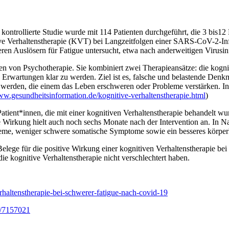
e kontrollierte Studie wurde mit 114 Patienten durchgeführt, die 3 bi
tive Verhaltenstherapie (KVT) bei Langzeitfolgen einer SARS-CoV-2-In
ren Auslösern für Fatigue untersucht, etwa nach anderweitigen Virusin
n von Psychotherapie. Sie kombiniert zwei Therapieansätze: die kognit
d Erwartungen klar zu werden. Ziel ist es, falsche und belastende Den
t werden, die einem das Leben erschweren oder Probleme verstärken. In
ww.gesundheitsinformation.de/kognitive-verhaltenstherapie.html
)
ent*innen, die mit einer kognitiven Verhaltenstherapie behandelt wurd
e Wirkung hielt auch noch sechs Monate nach der Intervention an. In 
me, weniger schwere somatische Symptome sowie ein besseres körperl
lege für die positive Wirkung einer kognitiven Verhaltenstherapie bei 
ie kognitive Verhaltenstherapie nicht verschlechtert haben.
verhaltenstherapie-bei-schwerer-fatigue-nach-covid-19
7/7157021