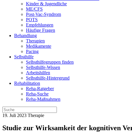
Kinder & Jugendliche
ME/CFS
Post-Vac-Syndrom
POTS
Empfehlungen
Häufige Fragen
Behandlung
Therapien
Medikamente
Pacing
Selbsthilfe
Selbsthilfegruppen finden
Selbsthilfe-Wissen
Arbeitshilfen
Selbsthilfe-Hintergrund
Rehabilitation
Reha-Ratgeber
Reha-Suche
Reha-Maßnahmen
19. Juli 2023
Therapie
Studie zur Wirksamkeit der kognitiven Ve