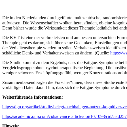
Die in den Niederlanden durchgeführte multizentrische, randomisiert
aufwiesen. Die Wissenschaftler wollten herausfinden, ob eine kogni
Denn bisher wurde die Wirksamkeit dieser Therapie lediglich bei ande
Die KVT ist eine der verbreitetsten und am besten untersuchten Forme
Therapie geht es darum, sich über seine Gedanken, Einstellungen un
der Verhaltenstherapie wiederum sollen Verhaltensweisen identifizier
schädliche Denk- und Verhaltensweisen zu ändern. (Quelle:
https://w
Die Studie kommt zu dem Ergebnis, dass die Fatigue-Symptome bei Pati
Vergleichsgruppe ohne psychotherapeutische Begleitung. Die positiv
weniger schweres Erschöpfungsgefühl, weniger Konzentrationsproble
Zusammenfassend sagen die Forscher*innen, dass diese Studie erste Be
vorläufigen Daten darauf hin, dass sich die Fatigue-Symptome durch d
Weiterführende Informationen:
https://dgn.org/artikel/studie-belegt-nachhaltigen-nutzen-kognitiver-
https://academic.oup.com/cid/advance-article/doi/10.1093/cid/ciad25
Hinweis: