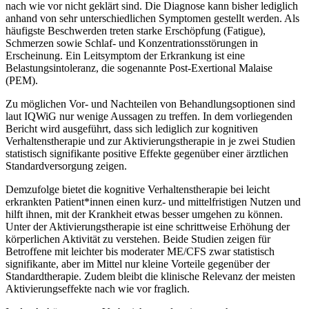
nach wie vor nicht geklärt sind. Die Diagnose kann bisher lediglich
anhand von sehr unterschiedlichen Symptomen gestellt werden. Als
häufigste Beschwerden treten starke Erschöpfung (Fatigue),
Schmerzen sowie Schlaf- und Konzentrationsstörungen in
Erscheinung. Ein Leitsymptom der Erkrankung ist eine
Belastungsintoleranz, die sogenannte Post-Exertional Malaise
(PEM).
Zu möglichen Vor- und Nachteilen von Behandlungsoptionen sind
laut IQWiG nur wenige Aussagen zu treffen. In dem vorliegenden
Bericht wird ausgeführt, dass sich lediglich zur kognitiven
Verhaltenstherapie und zur Aktivierungstherapie in je zwei Studien
statistisch signifikante positive Effekte gegenüber einer ärztlichen
Standardversorgung zeigen.
Demzufolge bietet die kognitive Verhaltenstherapie bei leicht
erkrankten Patient*innen einen kurz- und mittelfristigen Nutzen und
hilft ihnen, mit der Krankheit etwas besser umgehen zu können.
Unter der Aktivierungstherapie ist eine schrittweise Erhöhung der
körperlichen Aktivität zu verstehen. Beide Studien zeigen für
Betroffene mit leichter bis moderater ME/CFS zwar statistisch
signifikante, aber im Mittel nur kleine Vorteile gegenüber der
Standardtherapie. Zudem bleibt die klinische Relevanz der meisten
Aktivierungseffekte nach wie vor fraglich.